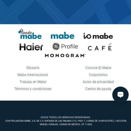
Glosario
Conoce IO Mabe
Mabe Internacional
Corporativo
Trabaja en Mabe
Aviso de privacidad
Términos y condiciones
Centro de ayuda